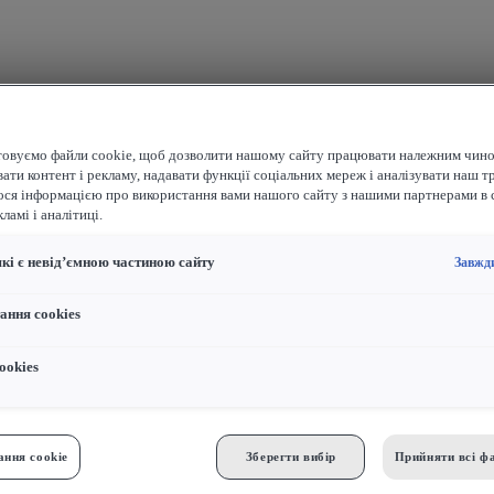
овуємо файли cookie, щоб дозволити нашому сайту працювати належним чино
ати контент і рекламу, надавати функції соціальних мереж і аналізувати наш т
ося інформацією про використання вами нашого сайту з нашими партнерами в 
ламі і аналітиці.
які є невід’ємною частиною сайту
Завжд
ання cookies
ookies
ння cookie
Зберегти вибір
Прийняти всі фа