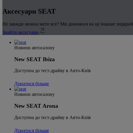
Аксесуари SEAT
Не завжди можна мати все? Ми дивимося на це інакше: відкрий
Знайти аксесуари
Новини автосалону
New SEAT Ibiza
Доступна до тест-драйву в Авто-Київ
Дізнатися більше
Новини автосалону
New SEAT Arona
Доступна до тест-драйву в Авто-Київ
Дізнатися більше