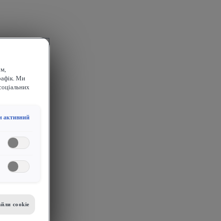
м,
рафік. Ми
соціальних
и активний
йли сookie