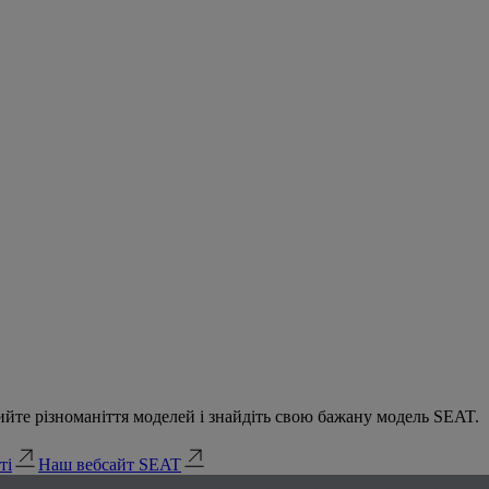
йте різноманіття моделей і знайдіть свою бажану модель SEAT.
ті
Наш вебсайт SEAT