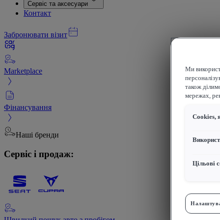
Сервіс та аксесуари
Контакт
Забронювати візит
Ми використ
Marketplace
персоналізув
також ділим
мережах, рек
Фінансування
Сookies, 
Наші бренди
Використ
Сервіс і продаж:
Цільові с
Налаштува
Швидкий пошук авто з пробігом