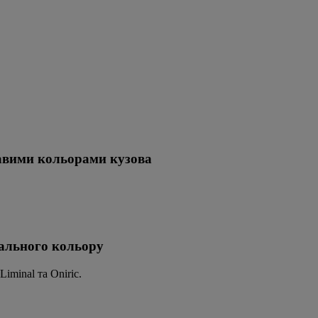
равими кольорами кузова
деального кольору
iminal та Oniric.