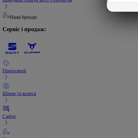
Наші бренди
Сервіс і продаж:
Пропозиції
Шини та колеса
Carlog